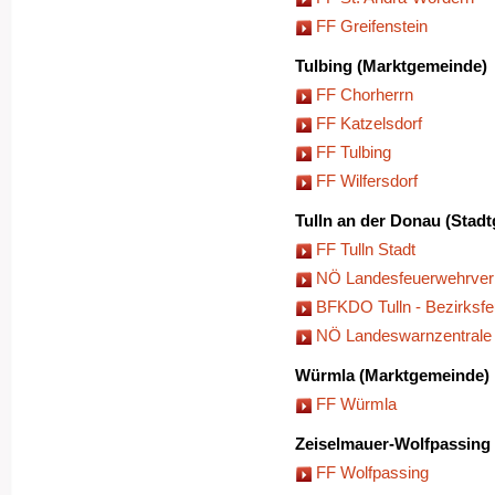
FF Greifenstein
Tulbing (Marktgemeinde)
FF Chorherrn
FF Katzelsdorf
FF Tulbing
FF Wilfersdorf
Tulln an der Donau (Stad
FF Tulln Stadt
NÖ Landesfeuerwehrve
BFKDO Tulln - Bezirks
NÖ Landeswarnzentrale
Würmla (Marktgemeinde)
FF Würmla
Zeiselmauer-Wolfpassing
FF Wolfpassing