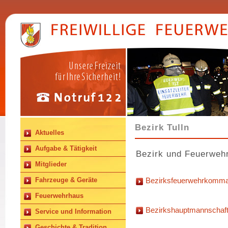
Bezirk Tulln
Aktuelles
Aufgabe & Tätigkeit
Bezirk und Feuerwehr
Mitglieder
Fahrzeuge & Geräte
Bezirksfeuerwehrkomma
Feuerwehrhaus
Bezirkshauptmannschaft 
Service und Information
Geschichte & Tradition