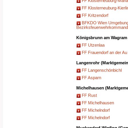
FF Klosterneuburg-Mari
FF Klosterneuburg-Kierli
FF Kritzendorf
BFKDO Wien Umgebung
Bezirksfeuerwehrkomman
Königsbrunn am Wagram 
FF Utzenlaa
FF Frauendorf an der Au
Langenrohr (Marktgemein
FF Langenschönbichl
FF Asparn
Michelhausen (Marktgeme
FF Rust
FF Michelhausen
FF Michelndorf
FF Michelndorf