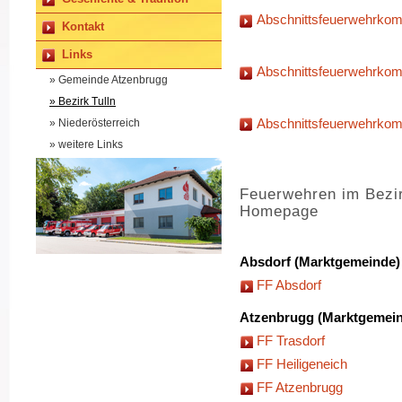
Abschnittsfeuerwehrko
Kontakt
Links
Abschnittsfeuerwehrko
» Gemeinde Atzenbrugg
» Bezirk Tulln
Abschnittsfeuerwehrkom
» Niederösterreich
» weitere Links
Feuerwehren im Bezir
Homepage
Absdorf (Marktgemeinde)
FF Absdorf
Atzenbrugg (Marktgemei
FF Trasdorf
FF Heiligeneich
FF Atzenbrugg