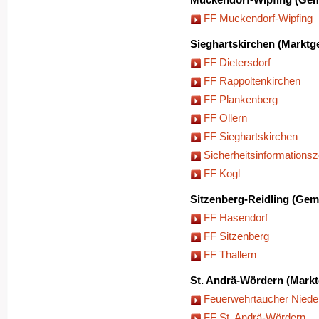
Muckendorf-Wipfing (Gem
FF Muckendorf-Wipfing
Sieghartskirchen (Marktg
FF Dietersdorf
FF Rappoltenkirchen
FF Plankenberg
FF Ollern
FF Sieghartskirchen
Sicherheitsinformations
FF Kogl
Sitzenberg-Reidling (Gem
FF Hasendorf
FF Sitzenberg
FF Thallern
St. Andrä-Wördern (Mark
Feuerwehrtaucher Nieder
FF St. Andrä-Wördern