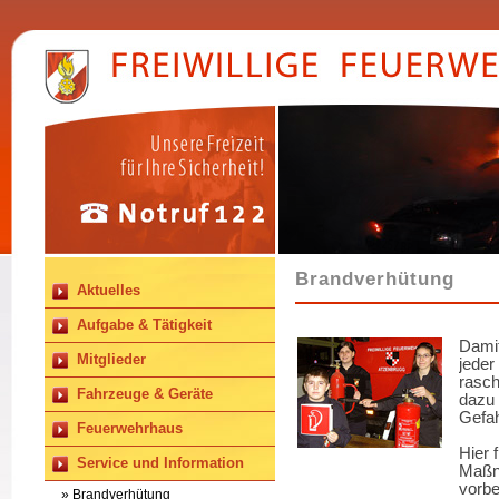
Brandverhütung
Aktuelles
Aufgabe & Tätigkeit
Damit
Mitglieder
jeder
rasch
Fahrzeuge & Geräte
dazu 
Gefah
Feuerwehrhaus
Hier 
Service und Information
Maßn
vorb
» Brandverhütung