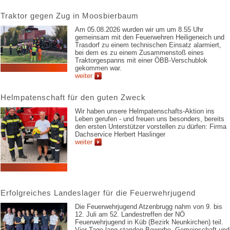
Traktor gegen Zug in Moosbierbaum
Am 05.08.2026 wurden wir um um 8.55 Uhr
gemeinsam mit den Feuerwehren Heiligeneich und
Trasdorf zu einem technischen Einsatz alarmiert,
bei dem es zu einem Zusammen­stoß eines
Traktorgespanns mit einer ÖBB-Verschublok
gekommen war.
weiter
Helmpatenschaft für den guten Zweck
Wir haben unsere Helmpatenschafts-Aktion ins
Leben gerufen - und freuen uns besonders, bereits
den ersten Unterstützer vorstellen zu dürfen: Firma
Dachservice Herbert Haslinger
weiter
Erfolgreiches Landeslager für die Feuerwehrjugend
Die Feuerwehrjugend Atzenbrugg nahm von 9. bis
12. Juli am 52. Landestreffen der NÖ
Feuerwehrjugend in Küb (Bezirk Neunkirchen) teil.
Vier Tage lang standen Bewerbe, Gemeinschaft und