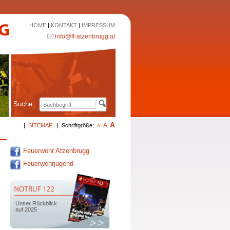
HOME
|
KONTAKT
|
IMPRESSUM
info@ff-atzenbrugg.at
Suche:
A
A
|
SITEMAP
|
Schriftgröße:
A
Feuerwehr Atzenbrugg
Feuerwehrjugend
Unser Rückblick
auf 2025