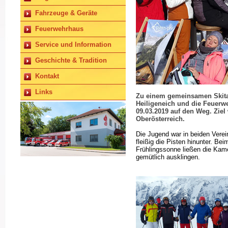
Fahrzeuge & Geräte
Feuerwehrhaus
Service und Information
Geschichte & Tradition
Kontakt
Links
Zu einem gemeinsamen Skita
Heiligeneich und die Feuer
09.03.2019 auf den Weg. Ziel 
Oberösterreich.
Die Jugend war in beiden Verei
fleißig die Pisten hinunter. B
Frühlingssonne ließen die Ka
gemütlich ausklingen.