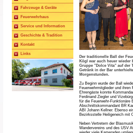
Fahrzeuge & Geräte
Feuerwehrhaus
Service und Information
Geschichte & Tradition
Kontakt
Links
Der traditionelle Ball der F
Kögl war auch heuer wieder 
Gruppe "Dolce Vita" auf der 
Getränk in der Bar unterhielt
Morgenstunden.
Zu Beginn wurde der Ball wied
Feuerwehrmitglieder und ihren P
Ehrengäste konnte Kommandant
Ferdinand Ziegler und Vizebür
für die Feuerwehr-Funktionäre 
Abschnittskommandant BR Karl 
ABI Johann Kellner. Ebenso ei
Bezirksstelle Heiligeneich mit
Neben Vertretern der Blasmusik
Wandervereins und des USV At
wieder viele Kameraden umlieg