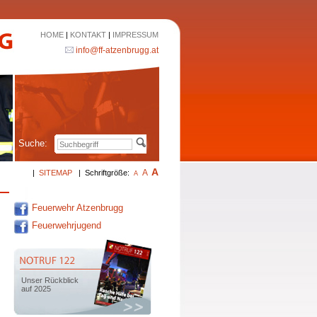
HOME
|
KONTAKT
|
IMPRESSUM
info@ff-atzenbrugg.at
Suche:
A
A
|
SITEMAP
|
Schriftgröße:
A
Feuerwehr Atzenbrugg
Feuerwehrjugend
Unser Rückblick
auf 2025