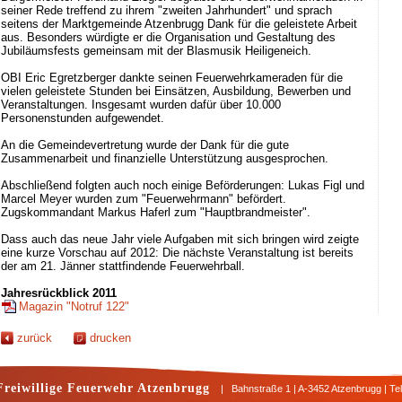
seiner Rede treffend zu ihrem "zweiten Jahrhundert" und sprach
seitens der Marktgemeinde Atzenbrugg Dank für die geleistete Arbeit
aus. Besonders würdigte er die Organisation und Gestaltung des
Jubiläumsfests gemeinsam mit der Blasmusik Heiligeneich.
OBI Eric Egretzberger dankte seinen Feuerwehrkameraden für die
vielen geleistete Stunden bei Einsätzen, Ausbildung, Bewerben und
Veranstaltungen. Insgesamt wurden dafür über 10.000
Personenstunden aufgewendet.
An die Gemeindevertretung wurde der Dank für die gute
Zusammenarbeit und finanzielle Unterstützung ausgesprochen.
Abschließend folgten auch noch einige Beförderungen: Lukas Figl und
Marcel Meyer wurden zum "Feuerwehrmann" befördert.
Zugskommandant Markus Haferl zum "Hauptbrandmeister".
Dass auch das neue Jahr viele Aufgaben mit sich bringen wird zeigte
eine kurze Vorschau auf 2012: Die nächste Veranstaltung ist bereits
der am 21. Jänner stattfindende Feuerwehrball.
Jahresrückblick 2011
Magazin "Notruf 122"
zurück
drucken
Freiwillige Feuerwehr Atzenbrugg
| Bahnstraße 1 | A-3452 Atzenbrugg | Te