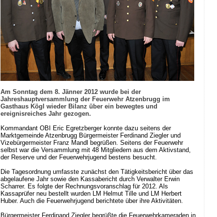
Am Sonntag dem 8. Jänner 2012 wurde bei der
Jahreshauptversammlung der Feuerwehr Atzenbrugg im
Gasthaus Kögl wieder Bilanz über ein bewegtes und
ereignisreiches Jahr gezogen.
Kommandant OBI Eric Egretzberger konnte dazu seitens der
Marktgemeinde Atzenbrugg Bürgermeister Ferdinand Ziegler und
Vizebürgermeister Franz Mandl begrüßen. Seitens der Feuerwehr
selbst war die Versammlung mit 48 Mitgliedern aus dem Aktivstand,
der Reserve und der Feuerwehrjugend bestens besucht.
Die Tagesordnung umfasste zunächst den Tätigkeitsbericht über das
abgelaufene Jahr sowie den Kassabericht durch Verwalter Erwin
Scharrer. Es folgte der Rechnungsvoranschlag für 2012. Als
Kassaprüfer neu bestellt wurden LM Helmut Tille und LM Herbert
Huber. Auch die Feuerwehrjugend berichtete über ihre Aktivitäten.
Bürgermeister Ferdinand Ziegler begrüßte die Feuerwehrkameraden in