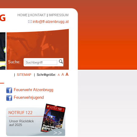
HOME
|
KONTAKT
|
IMPRESSUM
info@ff-atzenbrugg.at
Suche:
A
A
|
SITEMAP
|
Schriftgröße:
A
Feuerwehr Atzenbrugg
Feuerwehrjugend
Unser Rückblick
auf 2025