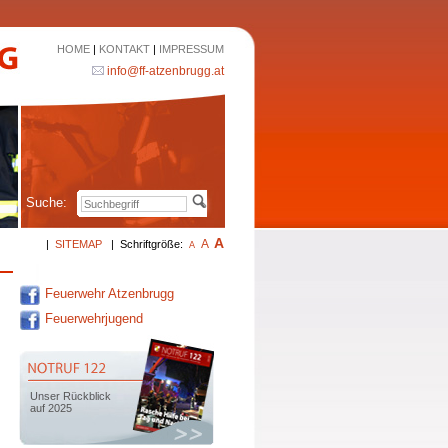
HOME
|
KONTAKT
|
IMPRESSUM
info@ff-atzenbrugg.at
Suche:
A
A
|
SITEMAP
|
Schriftgröße:
A
Feuerwehr Atzenbrugg
Feuerwehrjugend
Unser Rückblick
auf 2025