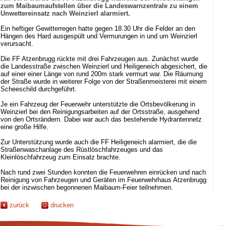
zum Maibaumaufstellen über die Landeswarnzentrale zu einem
Unwettereinsatz nach Weinzierl alarmiert.
Ein heftiger Gewitterregen hatte gegen 18.30 Uhr die Felder an den
Hängen des Hard ausgespült und Vermurungen in und um Weinzierl
verursacht.
Die FF Atzenbrugg rückte mit drei Fahrzeugen aus. Zunächst wurde
die Landesstraße zwischen Weinzierl und Heiligeneich abgesichert, die
auf einer einer Länge von rund 200m stark vermurt war. Die Räumung
der Straße wurde in weiterer Folge von der Straßenmeisterei mit einem
Scheeschild durchgeführt.
Je ein Fahrzeug der Feuerwehr unterstützte die Ortsbevölkerung in
Weinzierl bei den Reinigungsarbeiten auf der Ortsstraße, ausgehend
von den Ortsrändern. Dabei war auch das bestehende Hydrantennetz
eine große Hilfe.
Zur Unterstützung wurde auch die FF Heiligeneich alarmiert, die die
Straßenwaschanlage des Rüstlöschfahrzeuges und das
Kleinlöschfahrzeug zum Einsatz brachte.
Nach rund zwei Stunden konnten die Feuerwehren einrücken und nach
Reinigung von Fahrzeugen und Geräten im Feuerwehrhaus Atzenbrugg
bei der inzwischen begonnenen Maibaum-Feier teilnehmen.
zurück
drucken