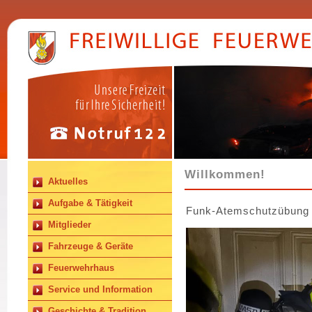
Willkommen!
Aktuelles
Aufgabe & Tätigkeit
Funk-Atemschutzübung i
Mitglieder
Fahrzeuge & Geräte
Feuerwehrhaus
Service und Information
Geschichte & Tradition