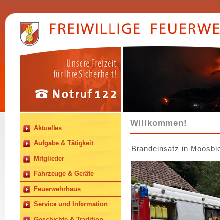
Willkommen!
Aktuelles
Aufgabe & Tätigkeit
Brandeinsatz in Moosb
Mitglieder
Fahrzeuge & Geräte
Feuerwehrhaus
Service und Information
Geschichte & Tradition