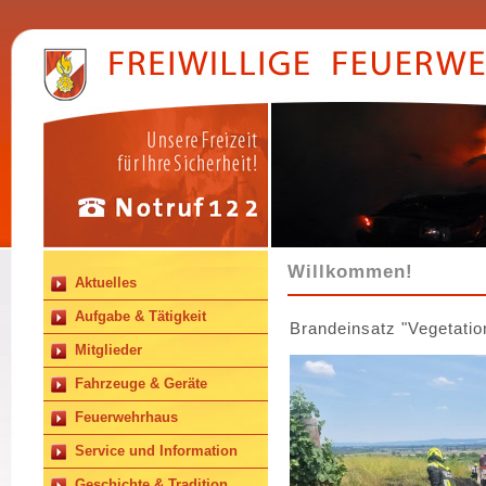
Willkommen!
Aktuelles
Aufgabe & Tätigkeit
Brandeinsatz "Vegetatio
Mitglieder
Fahrzeuge & Geräte
Feuerwehrhaus
Service und Information
Geschichte & Tradition