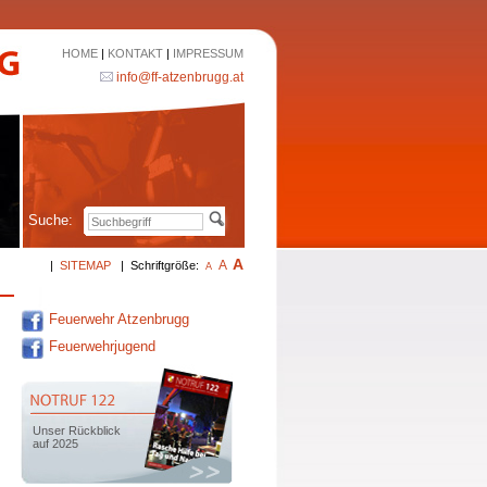
HOME
|
KONTAKT
|
IMPRESSUM
info@ff-atzenbrugg.at
Suche:
A
A
|
SITEMAP
|
Schriftgröße:
A
Feuerwehr Atzenbrugg
Feuerwehrjugend
Unser Rückblick
auf 2025