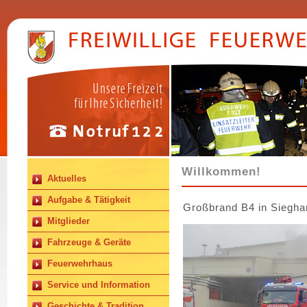
Willkommen!
Aktuelles
Aufgabe & Tätigkeit
Großbrand B4 in Siegha
Mitglieder
Fahrzeuge & Geräte
Feuerwehrhaus
Service und Information
Geschichte & Tradition